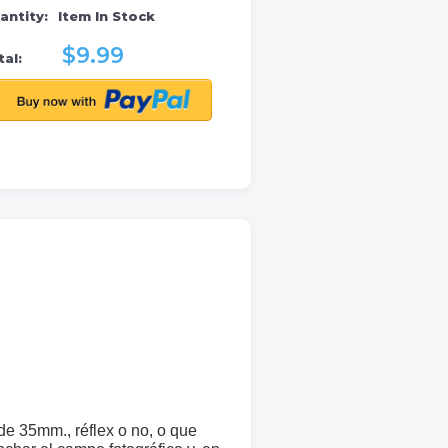
antity:
Item In Stock
$9.99
al:
de 35mm., réflex o no, o que