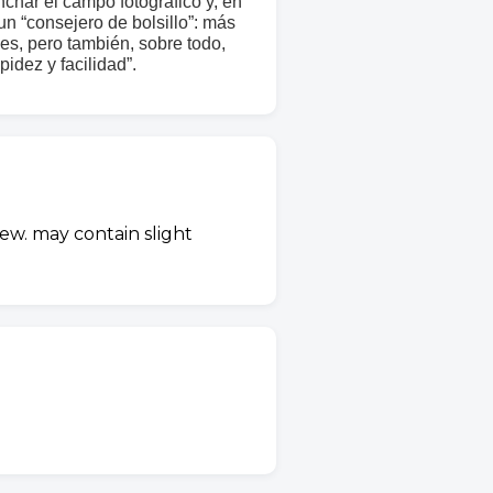
char el campo fotográfico y, en
un “consejero de bolsillo”: más
es, pero también, sobre todo,
dez y facilidad”.
ew. may contain slight