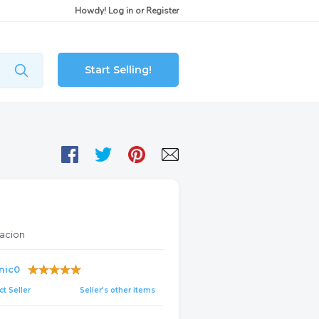
Howdy!
Log in
or
Register
Start Selling!
uacion
nic0
t Seller
Seller's other items