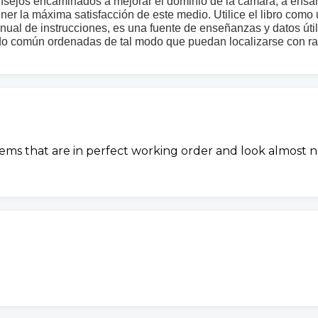
onsejos encaminados a mejorar el dominio de la cámara, a ensan
ener la máxima satisfacción de este medio. Utilice el libro como 
ual de instrucciones, es una fuente de enseñanzas y datos útil
do común ordenadas de tal modo que puedan localizarse con rapi
tems that are in perfect working order and look almost n