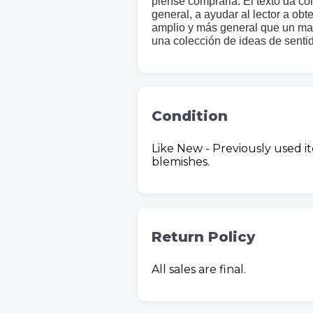
piense comprarla. El texto da c
general, a ayudar al lector a obt
amplio y más general que un man
una colección de ideas de senti
Condition
Like New - Previously used i
blemishes.
Return Policy
All sales are final.